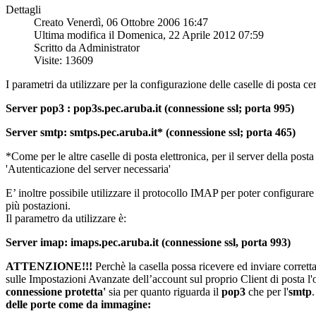
Dettagli
Creato Venerdì, 06 Ottobre 2006 16:47
Ultima modifica il Domenica, 22 Aprile 2012 07:59
Scritto da Administrator
Visite: 13609
I parametri da utilizzare per la configurazione delle caselle di posta cer
Server pop3 : pop3s.pec.aruba.it (connessione ssl; porta 995)
Server smtp: smtps.pec.aruba.it* (connessione ssl; porta 465)
*Come per le altre caselle di posta elettronica, per il server della post
'Autenticazione del server necessaria'
E’ inoltre possibile utilizzare il protocollo IMAP per poter configurar
più postazioni.
Il parametro da utilizzare è:
Server imap: imaps.pec.aruba.it (connessione ssl, porta 993)
ATTENZIONE!!!
Perchè la casella possa ricevere ed inviare corrett
sulle Impostazioni Avanzate dell’account sul proprio Client di posta l
connessione protetta'
sia per quanto riguarda il
pop3
che per l'
smtp
delle porte come da immagine: